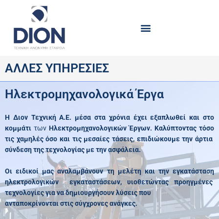
Skip
to
content
ΑΛΛΕΣ ΥΠΗΡΕΣΙΕΣ
Ηλεκτρομηχανολογικά Έργα
Η Διον Τεχνική Α.Ε. μέσα στα χρόνια έχει εξαπλωθεί και στο
κομμάτι
των
Ηλεκτρομηχανολογικών Έργων. Καλύπτοντας τόσο
τις χαμηλές όσο και τις μεσαίες τάσεις, επιδιώκουμε την άρτια
σύνδεση της τεχνολογίας με την ασφάλεια.
Οι ειδικοί μας αναλαμβάνουν τη μελέτη και την εγκατάσταση
ηλεκτρολογικών εγκαταστάσεων, υιοθετώντας προηγμένες
τεχνολογίες για να δημιουργήσουν λύσεις που
ανταποκρίνονται στις σύγχρονες ανάγκες.