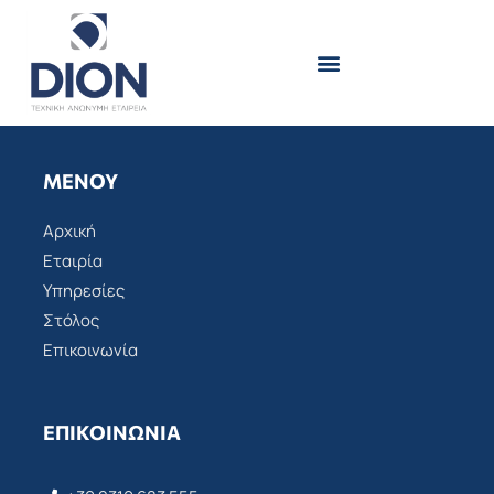
Skip
to
content
ΜΕΝΟΎ
Αρχική
Εταιρία
Υπηρεσίες
Στόλος
Επικοινωνία
ΕΠΙΚΟΙΝΩΝΊΑ